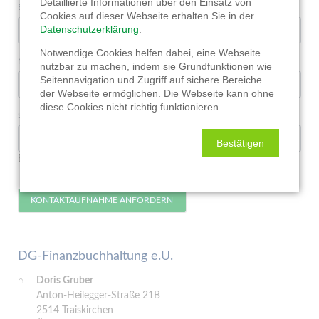
Detaillierte Informationen über den Einsatz von
Pflichtfeld
E-Mail
*
Cookies auf dieser Webseite erhalten Sie in der
Datenschutzerklärung
.
Notwendige Cookies helfen dabei, eine Webseite
Nachricht
nutzbar zu machen, indem sie Grundfunktionen wie
Seitennavigation und Zugriff auf sichere Bereiche
der Webseite ermöglichen. Die Webseite kann ohne
diese Cookies nicht richtig funktionieren.
Pflichtfeld
Sicherheitsfrage
*
Bestätigen
Bitte addieren Sie 2 und 7.
KONTAKTAUFNAHME ANFORDERN
DG-Finanzbuchhaltung e.U.
Doris Gruber
Anton-Heilegger-Straße 21B
2514 Traiskirchen