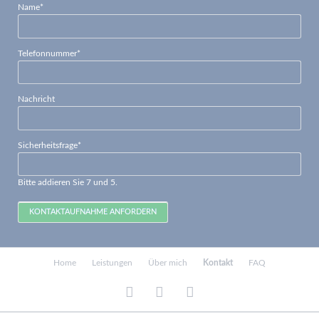
Pflichtfeld
Name
*
Pflichtfeld
Telefonnummer
*
Nachricht
Pflichtfeld
Sicherheitsfrage
*
Bitte addieren Sie 7 und 5.
KONTAKTAUFNAHME ANFORDERN
Navigation
Home
Leistungen
Über mich
Kontakt
FAQ
überspringen